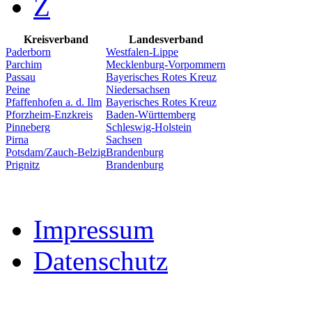
Z
Kreisverband
Landesverband
Paderborn
Westfalen-Lippe
Parchim
Mecklenburg-Vorpommern
Passau
Bayerisches Rotes Kreuz
Peine
Niedersachsen
Pfaffenhofen a. d. Ilm
Bayerisches Rotes Kreuz
Pforzheim-Enzkreis
Baden-Württemberg
Pinneberg
Schleswig-Holstein
Pirna
Sachsen
Potsdam/Zauch-Belzig
Brandenburg
Prignitz
Brandenburg
Impressum
Datenschutz