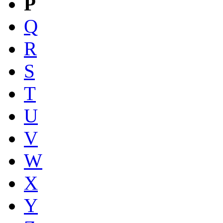
P
Q
R
S
T
U
V
W
X
Y