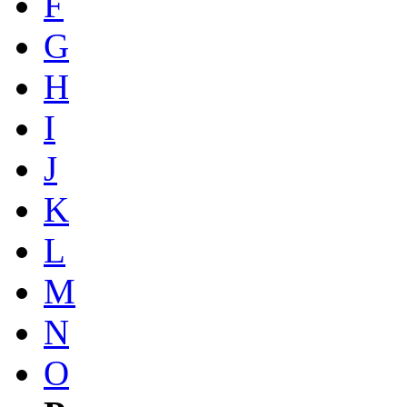
F
G
H
I
J
K
L
M
N
O